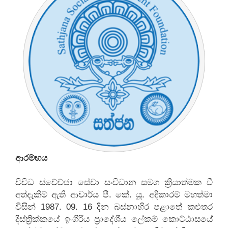
ආරම්භය
විවිධ ස්වේච්ඡා සේවා සංවිධාන සමග ක්‍රියාත්මක වී
අත්දැකීම් ඇති ආචාර්ය පී. කේ. යූ. අදිකාරම් මහත්මා
විසින් 1987. 09. 16 දින බස්නාහිර පළාතේ කළුතර
දිස්ත්‍රික්කයේ ඉංගිරිය ප්‍රාදේශීය ලේකම් කොට්ඨාසයේ