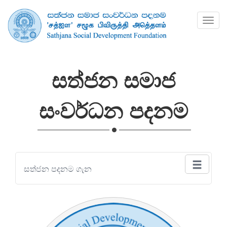
සත්ජන සමාජ
සංවර්ධන පදනම
සත්ජන පදනම ගැන