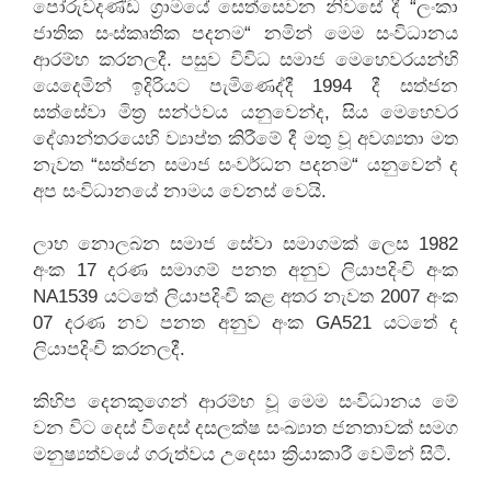
පෝරුවදණ්ඩ ග්‍රාමයේ සෙත්සෙවන නිවසේ දී “ලංකා
ජාතික සංස්කෘතික පදනම“ නමින් මෙම සංවිධානය
ආරම්භ කරනලදී. පසුව විවිධ සමාජ මෙහෙවරයන්හි
යෙදෙමින් ඉදිරියට පැමිණෙද්දී 1994 දී සත්ජන
සත්සේවා මිත්‍ර සන්ථවය යනුවෙන්ද, සිය මෙහෙවර
දේශාන්තරයෙහි ව්‍යාප්ත කිරීමේ දී මතු වූ අවශ්‍යතා මත
නැවත “සත්ජන සමාජ සංවර්ධන පදනම“ යනුවෙන් ද
අප සංවිධානයේ නාමය වෙනස් වෙයි.
ලාභ නොලබන සමාජ සේවා සමාගමක් ලෙස 1982
අංක 17 දරණ සමාගම් පනත අනුව ලියාපදිංචි අංක
NA1539 යටතේ ලියාපදිංචි කළ අතර නැවත 2007 අංක
07 දරණ නව පනත අනුව අංක GA521 යටතේ ද
ලියාපදිංචි කරනලදී.
කිහිප දෙනකුගෙන් ආරම්භ වූ මෙම සංවිධානය මේ
වන විට දෙස් විදෙස් දසලක්ෂ සංඛ්‍යාත ජනතාවක් සමග
මනුෂ්‍යත්වයේ ගරුත්වය උදෙසා ක්‍රියාකාරී වෙමින් සිටී.